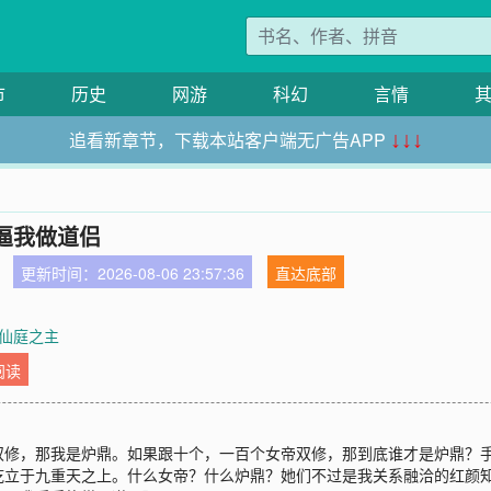
市
历史
网游
科幻
言情
追看新章节，下载本站客户端无广告APP
↓↓↓
逼我做道侣
更新时间：2026-08-06 23:57:36
直达底部
 仙庭之主
阅读
双修，那我是炉鼎。如果跟十个，一百个女帝双修，那到底谁才是炉鼎？
屹立于九重天之上。什么女帝？什么炉鼎？她们不过是我关系融洽的红颜