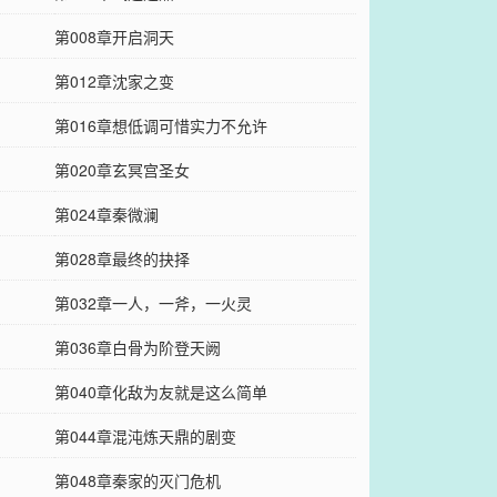
第008章开启洞天
第012章沈家之变
第016章想低调可惜实力不允许
第020章玄冥宫圣女
第024章秦微澜
第028章最终的抉择
第032章一人，一斧，一火灵
第036章白骨为阶登天阙
第040章化敌为友就是这么简单
第044章混沌炼天鼎的剧变
第048章秦家的灭门危机