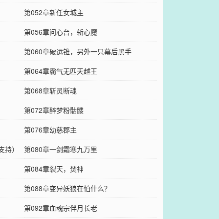
第052章新任女城主
第056章问心台，斩心魔
第060章破运锥，另外一只幕后黑手
第064章霸气无匹天越王
第068章斩灵断魂
第072章醉梦粉骷髅
第076章幼慈郡主
支持）
第080章一剑霜寒九万里
第084章裂天，焚神
第088章变异妖狼在怕什么？
第092章血魂宗伴月长老