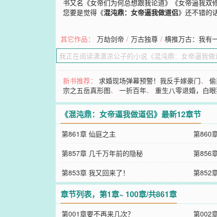
书又名《女帝们为何总想跟我论道》《女帝逼我双
您要是觉得《
混沌鼎：女帝逼我做道侣
》还不错的
其它作品：
万劫剑帝
/
万古独尊
/
横推万古：我有
新书推荐：
求婚现场弹幕预警！我反手嫁豪门
、
偷
宗之五岳真形图
、
一折百年
、
重生八零退婚，白眼
《混沌鼎：女帝逼我做道侣》最新12章节
第861章 仙庭之主
第860
第857章 几千万年前的隐秘
第856
第853章 我又回来了！
第852
章节列表，第1章~ 100章/共861章
第001章要不再来几次？
第00