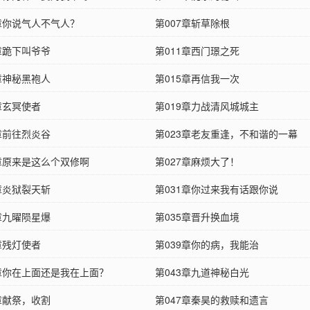
6章你说气人不气人？
第007章斩草除根
0章跪下叫爷爷
第011章西门璟之死
4章神秘黑袍人
第015章再信我一次
章玄冥使者
第019章力战清风城城主
2章前往烈炎谷
第023章老友重逢，不和谐的一幕
6章原来是这么个双修啊
第027章麻烦大了！
0章炎狱裂天斩
第031章你过来我有话跟你说
4章九曜陨星爆
第035章晋升换血境
章残灯使者
第039章你的病，我能治
2章你在上面还是我在上面？
第043章九道神秘白光
6章献祭，收割
第047章秦昊的救赎和遗言