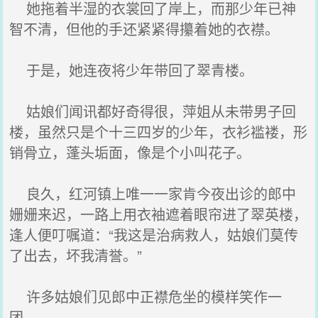
她拖着半湿的衣裳回了岸上，而那少年已神
智不清，但他的手还紧紧得攥着她的衣襟。
于是，她连夜将少年带回了翠青楼。
姑娘们闻讯都好奇得很，萍姐从未带男子回
楼，虽然只是个十三四岁的少年，衣衫褴褛，形
销骨立，蓬头垢面，像是个小叫花子。
良久，红河镇上唯一一家肯今夜出诊的郎中
姗姗来迟，一路上用衣袖遮着眼帘进了翠英楼，
逢人便叮嘱道：“我这是治病救人，姑娘们莫传
了出去，坏我清誉。”
许多姑娘们见郎中正襟危坐的模样笑作一
团。