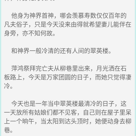
他身为神界首神，哪会羡慕寿数仅仅百年的
凡夫俗子，只是今天没来由得就希望妻儿能伴在
身旁，亦不知何故。
和神界一般冷清的还有人间的翠英楼。
萍鸿祭拜完亡夫从柳巷里出来，月光洒在石
板路上，今天是万家团圆的日子，而她只觉得凄
冷。
今天也是一年当中翠英楼最清冷的日子，这
一天放所有姑娘们都不见客，自己则在屋子里呆
上一个晌午，当太阳到达头顶时，她便动身去柳
巷。