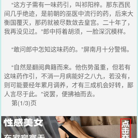
“这方子需有一味药引，叫祁阳梓。那东西民
间几乎绝迹，是前朝的巫医中流行的药，后来大
衡国覆灭，那药就被尽数敛去皇宫。二十年了，
我再没见过。”郎中捋着胡须，一脸深沉模样。
“敢问郎中怎知这味药的。”屏南月十分警惕。
“自然是翻阅典籍而来。他伤势虽重，但若有
这味药作引，不消一月病能好之八九，若没有，
则可能要经年累月调养，才有三成机会好转，鄙
人言尽于此。”说罢，便拂袖而去。
第(1/3)页