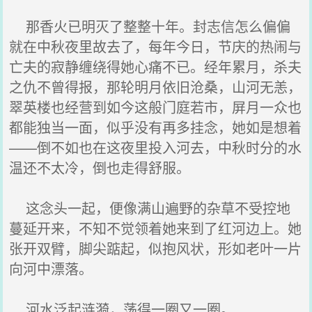
那香火已明灭了整整十年。封志信怎么偏偏
就在中秋夜里故去了，每年今日，节庆的热闹与
亡夫的寂静缠绕得她心痛不已。经年累月，杀夫
之仇不曾得报，那轮明月依旧沧桑，山河无恙，
翠英楼也经营到如今这般门庭若市，屏月一众也
都能独当一面，似乎没有再多挂念，她如是想着
——倒不如也在这夜里投入河去，中秋时分的水
温还不太冷，倒也走得舒服。
这念头一起，便像满山遍野的杂草不受控地
蔓延开来，不知不觉领着她来到了红河边上。她
张开双臂，脚尖踮起，似抱风状，形如老叶一片
向河中漂落。
河水泛起涟漪，荡得一圈又一圈。