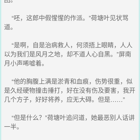
“呸，这郎中假惺惺的作派。”荷塘叶见状骂
道。
“是啊，自是治病救人，何须捂上眼睛，人人
以为我们是风月之地，却不道人心自黑。”屏南
月小声唏嘘着。
“他的胸腹上满是淤青和血痕，伤势很重，似
是久经硬物撞击捶打，好在没有伤及要害，我开
几个方子，好好将养，应无大碍。但是……”
“但是什么？”荷塘叶追问道，她最恶别人话讲
一半。