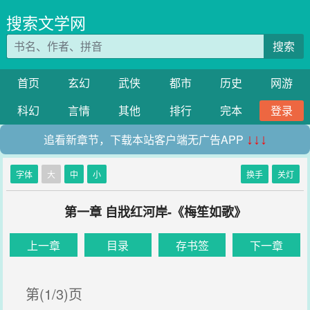
搜索文学网
搜索
首页
玄幻
武侠
都市
历史
网游
科幻
言情
其他
排行
完本
登录
追看新章节，下载本站客户端无广告APP
↓↓↓
字体
大
中
小
换手
关灯
第一章 自戕红河岸-《梅笙如歌》
上一章
目录
存书签
下一章
第(1/3)页