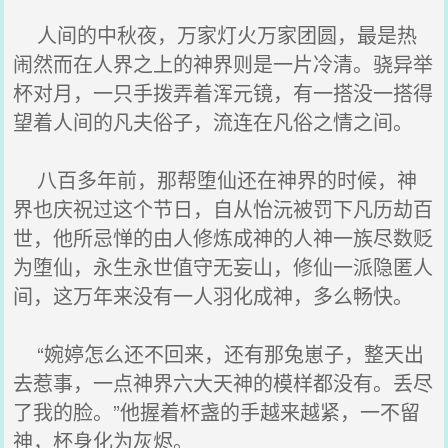
人间的中秋夜，万家灯火万家团圆，最是热
闹然而在人界之上的神界则是一片冷清。骁异举
杯对月，一只手拨弄着浑元镜，有一搭没一搭得
望着人间的凡夫俗子，流连在凡俗之情之间。
八百多年前，那帮堕仙还在神界的时候，神
界也庆祝过这个节日，自从怡沅被罚下凡历劫百
世，他所忌惮的由人修炼成神的人神一族尽数贬
为堕仙，永生永世值守无妄山，修仙一派隐匿人
间，这万年来没有一人羽化成神，多么畅快。
“婉婷怎么还不回来，还有那兔崽子，整天出
去惹事，一点神界六大天神的模样都没有。丢尽
了我的脸。”他握着杯盏的手越来越紧，一不留
神，杯身化为灰烬。