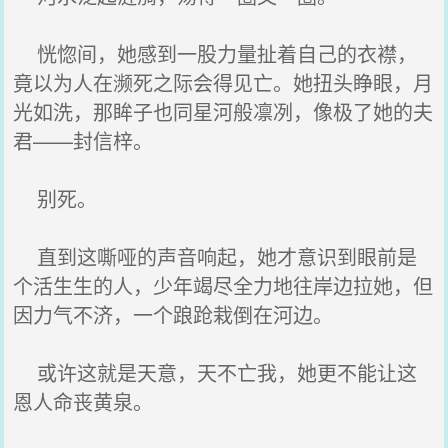
恍惚间，她感到一股力量扯着自己的衣襟，
竟以为人在濒死之际会得见亡。她扭头睁眼，月
光如洗，那眸子也同星河般凛冽，像极了她的夫
君——封信梓。
别死。
直到这嘶哑的声音响起，她才意识到眼前是
个活生生的人，少年竭尽全力地往岸边拉她，但
因力气不济，一个踉跄栽倒在河边。
或许这就是天意，天不亡我，她更不能让这
恩人命丧黄泉。