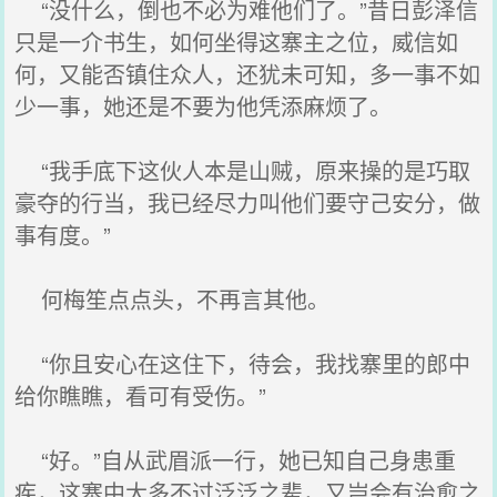
“没什么，倒也不必为难他们了。”昔日彭泽信
只是一介书生，如何坐得这寨主之位，威信如
何，又能否镇住众人，还犹未可知，多一事不如
少一事，她还是不要为他凭添麻烦了。
“我手底下这伙人本是山贼，原来操的是巧取
豪夺的行当，我已经尽力叫他们要守己安分，做
事有度。”
何梅笙点点头，不再言其他。
“你且安心在这住下，待会，我找寨里的郎中
给你瞧瞧，看可有受伤。”
“好。”自从武眉派一行，她已知自己身患重
疾，这寨中大多不过泛泛之辈，又岂会有治愈之