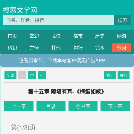
搜索文学网
搜索
首页
玄幻
武侠
都市
历史
网游
科幻
言情
其他
排行
完本
登录
追看新章节，下载本站客户端无广告APP
↓↓↓
字体
大
中
小
换手
关灯
第十五章 隔墙有耳-《梅笙如歌》
上一章
目录
存书签
下一章
第(1/3)页