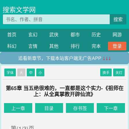
搜索文学网
搜索
首页
玄幻
武侠
都市
历史
网游
科幻
言情
其他
排行
完本
登录
追看新章节，下载本站客户端无广告APP
↓↓↓
字体
大
中
小
换手
关灯
第65章 当五绝很难的，一直都是这个实力-《祖师在
上：从全真掌教开辟仙流》
上一章
目录
存书签
下一章
第(1/3)页