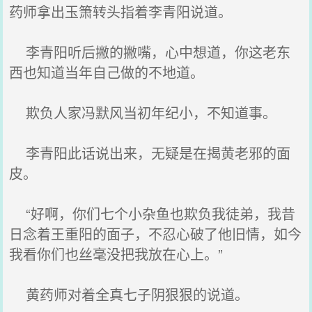
药师拿出玉箫转头指着李青阳说道。
李青阳听后撇的撇嘴，心中想道，你这老东
西也知道当年自己做的不地道。
欺负人家冯默风当初年纪小，不知道事。
李青阳此话说出来，无疑是在揭黄老邪的面
皮。
“好啊，你们七个小杂鱼也欺负我徒弟，我昔
日念着王重阳的面子，不忍心破了他旧情，如今
我看你们也丝毫没把我放在心上。”
黄药师对着全真七子阴狠狠的说道。