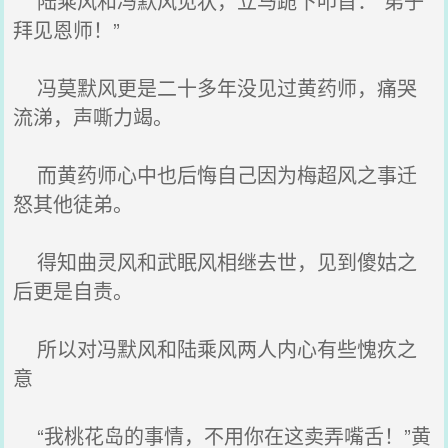
陆乘风和冯默风见状，立马跪下叩首：“弟子
拜见恩师！”
冯莫默风更是二十多年没见过黄药师，痛哭
流涕，声嘶力竭。
而黄药师心中也后悔自己因为梅超风之事迁
怒其他徒弟。
得知曲灵风和武眠风相继去世，见到傻姑之
后更是自责。
所以对冯默风和陆乘风两人内心有些愧疚之
意
“我桃花岛的事情，不用你在这卖弄嘴舌！”黄