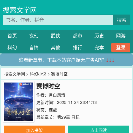
搜索文学网
搜索
首页
玄幻
武侠
都市
历史
网游
科幻
言情
其他
排行
完本
登录
追看新章节，下载本站客户端无广告APP
↓↓↓
搜索文学网
>
科幻小说
> 赛博时空
赛博时空
作者：
月白风清
更新时间：2025-11-24 23:44:13
状态：连载
最新章节：
第29章 目标
加入书架
点击阅读