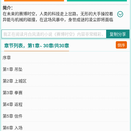
简介：
在未来的赛博时空，人类的科技走上岔路，无形的大手操控着
异能与机械的碰撞，在这场风暴中，身世成谜的凌尘即将面临
着世界的动荡……
您要是觉得《
赛博时空
》还不错的话请不要忘记向您QQ群和微博微信
复制分享
里的朋友推荐哦！
章节列表，第1章~ 30章/共30章
倒序
序章
第1章 吊坠
第2章 上城区
第3章 拳赛
第4章 返程
第5章 信件
第6章 入场